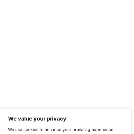
Archives
August 2025
July 2025
Categories
Uncategorized
Meta
Log in
Entries feed
Comments feed
WordPress.org
We value your privacy
We use cookies to enhance your browsing experience,